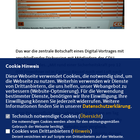
Das war die zentrale Botschaft eines Digital-Vortrages mit
anschließender Diskussion mit Mitgliedern des CDU-
Stadtverbandes. „Mit rund einer Sicherheitskraft pro 12
Cookie Hinweis
000 Einwohner ist in Castrop-Rauxel noch viel Luft nach
Diese Webseite verwendet Cookies, die notwendig sind, um
oben“, stellte Katzidis, Landtagsabgeordneter aus Bonn,
die Webseite zu nutzen. Weiterhin verwenden wir Dienste
klar. Ein gut ausgebildeter, ausgerüsteter, mit der Polizei
von Drittanbietern, die uns helfen, unser Webangebot zu
verbessern (Website-Optmierung). Für die Verwendung
vernetzter und rund um die Uhr erreichbarer KOD sei der
bestimmter Dienste, benötigen wir Ihre Einwilligung. Ihre
Schlüssel für höhere Innere Sicherheit vor Ort. „Stellen
Einwilligung können Sie jederzeit widerrufen. Weitere
Sie sich einmal vor, die Polizei, die Polizei käme nicht
Informationen finden Sie in unserer
Datenschutzerklärung
.
ihrer Präsenzpflicht von sieben mal 24 Stunden am Tag
Technisch notwendige Cookies (
Übersicht
)
nach und würde ihre Belegung auf sechs bis neun Kräfte
Die notwendigen Cookies werden allein für den ordnungsgemäßen
herunterfahren“, erklärte Katzidis zum Vergleich.
Gebrauch der Webseite benötigt.
Cookies von Drittanbietern (
Hinweis
)
Landesweit, so Dr. Katzidis liege die Spannbreite derzeit
Derzeit verzichten wir auf Scripte von Drittanbietern auf der Webseite.