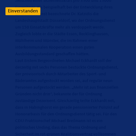
zwischen einer Sicherheitskraft pro 3500 und 15000
Einwohner. Als beispielhaft bei der Entwicklung ihres
Einverstanden
Sicherheitsdienst bezeichnete Dr. Katzidis die
Landeshauptstadt Düsseldorf, wo der Ordnungsdienst
um 150 Einsatzkräfte mehr als verdoppelt werde.
Zugleich lobte er die Städte Essen, Recklinghausen,
Mühlheim und Münster, die im Rahmen einer
interkommunalen Kooperation einen guten
Ausbildungsstandard geschaffen hätten.
Laut Erstem Beigeordneten Michael Eckhardt soll der
derzeitig mit sechs Personen bestückte Ordnungsdienst,
der provisorisch durch Mitarbeiter des Sport- und
Bäderamtes aufgestockt worden sei, auf regulär neun
Personen aufgestockt werden. „Mehr ist aus finanziellen
Gründen nicht drin“, bekannte der für Ordnung
zuständige Dezernent. Gleichzeitig teilte Eckhardt mit,
dass in Habinghorst ein gerade pensionierter Polizist auf
Honorarbasis für den Ordnungsdienst tätig sei. Für den
CDU-Fraktionschef Michael Breilmann ist es ein
politisches Unding, dass das Thema Ordnung und
Sicherheit im rot-grünen Koalitionsvertrag vollkommen