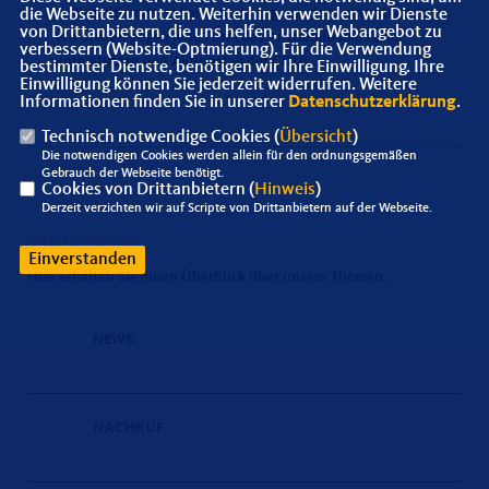
Antisemitismus ist keine Meinung, sondern eine Straftat!
die Webseite zu nutzen. Weiterhin verwenden wir Dienste
von Drittanbietern, die uns helfen, unser Webangebot zu
Wir stellen gegen jede Form des Antisemitismus und
verbessern (Website-Optmierung). Für die Verwendung
unterstützen den Aktionstag der CDU!
bestimmter Dienste, benötigen wir Ihre Einwilligung. Ihre
Einwilligung können Sie jederzeit widerrufen. Weitere
Informationen finden Sie in unserer
Datenschutzerklärung
.
Technisch notwendige Cookies (
Übersicht
)
Die notwendigen Cookies werden allein für den ordnungsgemäßen
Gebrauch der Webseite benötigt.
Cookies von Drittanbietern (
Hinweis
)
Derzeit verzichten wir auf Scripte von Drittanbietern auf der Webseite.
Unsere Themen
Einverstanden
Hier erhalten Sie einen Überblick über unsere Themen.
NEWS
NACHRUF